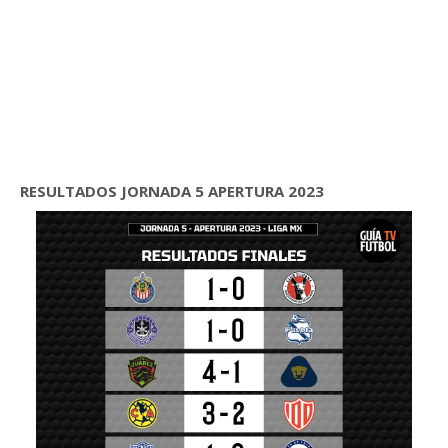
RESULTADOS JORNADA 5 APERTURA 2023